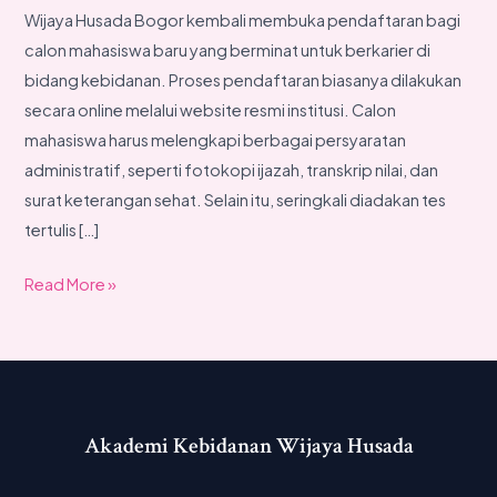
Wijaya Husada Bogor kembali membuka pendaftaran bagi
calon mahasiswa baru yang berminat untuk berkarier di
bidang kebidanan. Proses pendaftaran biasanya dilakukan
secara online melalui website resmi institusi. Calon
mahasiswa harus melengkapi berbagai persyaratan
administratif, seperti fotokopi ijazah, transkrip nilai, dan
surat keterangan sehat. Selain itu, seringkali diadakan tes
tertulis […]
Read More »
Akademi Kebidanan Wijaya Husada