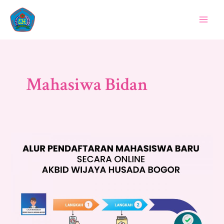
Lewati
Mai
ke
Men
konten
Mahasiwa Bidan
Penerimaan
Pendaftaran
Mahasiswa
Baru
2024/2025