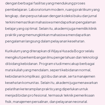
dengan berbagai fasilitas yang mendukung proses
pembelajaran. Laboratorium modern, ruang praktikum yang
lengkap, dan perpustakaan dengan koleksi buku dan jurnal
terkini memastikan mahasiswa mendapatkan pengalaman
belajar yang optimal. Selain itu, akademi juga memiliki klinik
praktik yang memungkinkan mahasiswa mendapatkan
pengalaman langsung dalam pelayanan kesehatan.
Kurikulum yang diterapkan di Wijaya Husada Bogor selalu
mengikuti perkembangan ilmu pengetahuan dan teknologi
di bidang kebidanan. Program studi mencakup berbagai
mata kuliah yang mendalam, seperti kebidanan normal,
kebidanan komplikasi, gizi ibu dan anak, serta manajemen
kesehatan komunitas. Selain itu, akademi juga menawarkan
pelatihan keterampilan praktis yang diperlukan untuk
menjadi bidan profesional, termasuk teknik pemeriksaan
fisik, manajemen persalinan, dan pelayanan neonatal.