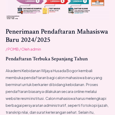
Penerimaan Pendaftaran Mahasiswa
Baru 2024/2025
/
POMB
/ Oleh
admin
Pendaftaran Terbuka Sepanjang Tahun
Akademi Kebidanan Wijaya Husada Bogor kembali
membuka pendaftaran bagi calon mahasiswa baru yang
berminat untuk berkarier di bidang kebidanan. Proses
pendaftaran biasanya dilakukan secara online melalui
website resmi institusi. Calon mahasiswa harus melengkapi
berbagai persyaratan administratif, seperti fotokopi ijazah,
transkrip nilai, dan surat keterangan sehat. Selain itu,