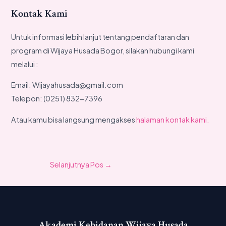
Kontak Kami
Untuk informasi lebih lanjut tentang pendaftaran dan
program di Wijaya Husada Bogor, silakan hubungi kami
melalui :
Email:
Wijayahusada@gmail.com
Telepon: (0251) 832-7396
Atau kamu bisa langsung mengakses
halaman kontak kami.
Selanjutnya Pos
→
Akademi Kebidanan Wijaya Husada