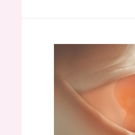
Pengantar
Asuhan
Kebidanan
:
Adaptasi
Anatomi
dan
Fisiologi
Sistem
Tubuh