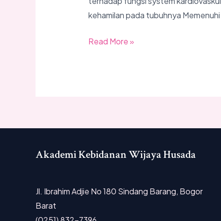
terhadap fungsi system kardiovasku
kehamilan pada tubuhnya Memenuhi
Read More »
Akademi Kebidanan Wijaya Husada
Jl. Ibrahim Adjie No 180 Sindang Barang, Bogor
Barat
(0251) 832-7396