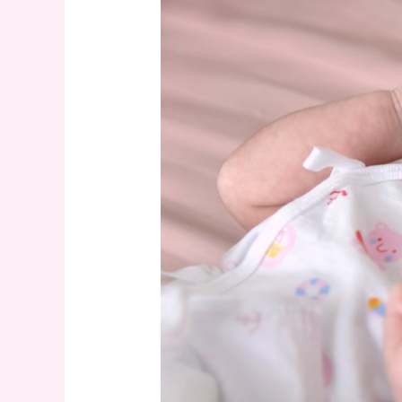
Refleks
Primitif
Pada
Bayi
Baru
Lahir