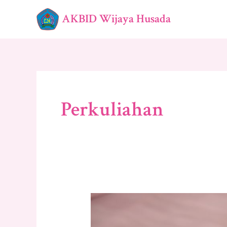
Lewati
AKBID Wijaya Husada
ke
konten
Perkuliahan
Jenis-
Jenis